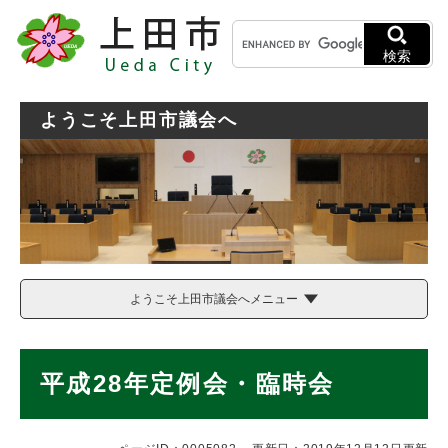
ペ
メニューを飛ばして本文へ
キ
ー
ー
ジ
検索
ワ
の
ー
先
ド
頭
ようこそ上田市議会へ
検
で
索
す
。
ようこそ上田市議会へメニュー
本
平成28年定例会・臨時会
文