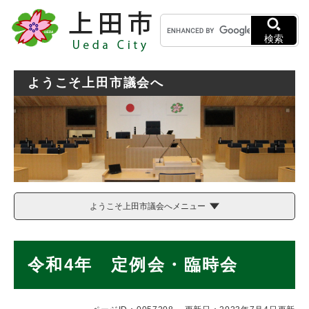
ペ
メニューを飛ばして本文へ
キ
ー
ー
ジ
検索
ワ
の
ー
先
ド
頭
ようこそ上田市議会へ
検
で
索
す
。
ようこそ上田市議会へメニュー
本
令和4年 定例会・臨時会
文