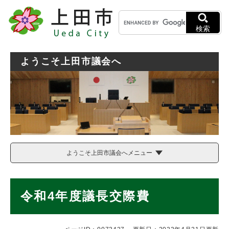
ペ
メニューを飛ばして本文へ
キ
ー
ー
ジ
検索
ワ
の
ー
先
ド
頭
ようこそ上田市議会へ
検
で
索
す
。
ようこそ上田市議会へメニュー
本
令和4年度議長交際費
文