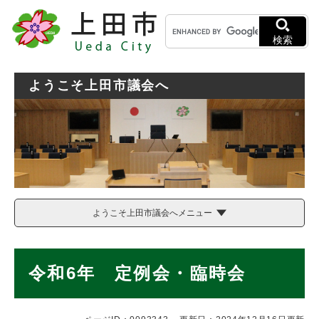
ペ
メニューを飛ばして本文へ
キ
ー
ー
ジ
検索
ワ
の
ー
先
ド
頭
ようこそ上田市議会へ
検
で
索
す
。
ようこそ上田市議会へメニュー
本
令和6年 定例会・臨時会
文