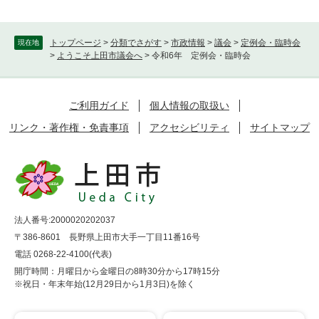
トップページ
>
分類でさがす
>
市政情報
>
議会
>
定例会・臨時会
現在地
>
ようこそ上田市議会へ
>
令和6年 定例会・臨時会
ご利用ガイド
個人情報の取扱い
リンク・著作権・免責事項
アクセシビリティ
サイトマップ
法人番号:2000020202037
〒386-8601 長野県上田市大手一丁目11番16号
電話 0268-22-4100(代表)
開庁時間：月曜日から金曜日の8時30分から17時15分
※祝日・年末年始(12月29日から1月3日)を除く