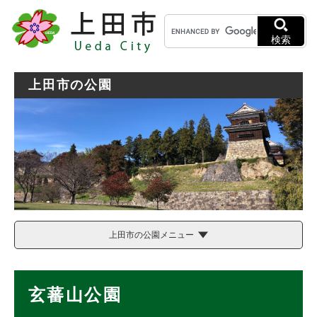
ペ
メニューを飛ばして本文へ
キ
ー
ー
ジ
検索
ワ
の
ー
先
ド
頭
上田市の公園
検
で
索
す
。
上田市の公園メニュー
本
玄蕃山公園
文