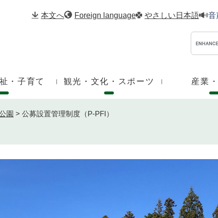
メニューを飛ばして本文へ
本文へ
Foreign language
やさしい日本語
音
祉・子育て
観光・文化・スポーツ
産業
公園
>
公募設置管理制度（P-PFI）