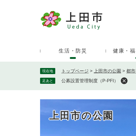
ペ
ー
ジ
キ
の
ー
先
ワ
頭
ー
で
生活・防災
健康・福
ド
す
検
。
索
トップページ
>
上田市の公園
>
都市
現在地
公募設置管理制度（P-PFI）
足あと
上田市の公園