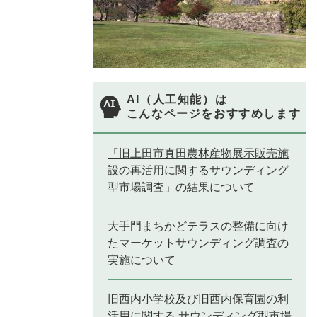
AI（人工知能）は
こんなページをおすすめします
「旧上田市真田農林産物展示販売施
設の再活用に関するサウンディング
型市場調査」の結果について
大手門まちかどテラスの整備に向け
たマーケットサウンディング調査の
実施について
旧西内小学校及び旧西内保育園の利
活用に関する サウンディング型市場