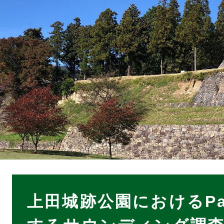
本
文
上田城跡公園におけるPar