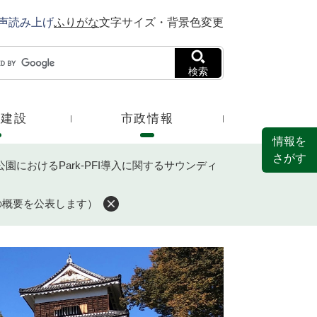
声読み上げ
ふりがな
文字サイズ・背景色変更
検索
・建設
市政情報
情報を
さがす
園におけるPark-PFI導入に関するサウンディ
の概要を公表します）