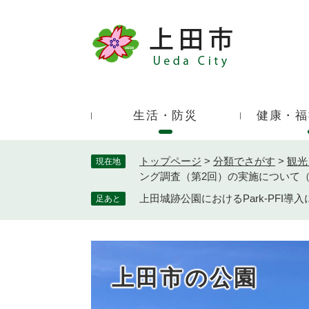
ペ
ー
ジ
キ
の
ー
先
ワ
頭
ー
で
生活・防災
健康・福
ド
す
検
。
索
トップページ
>
分類でさがす
>
観光
現在地
ング調査（第2回）の実施について
上田城跡公園におけるPark-PF
足あと
上田市の公園