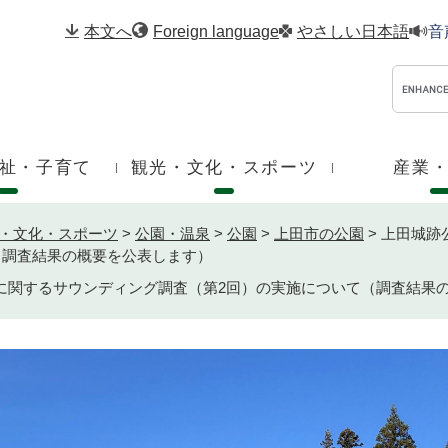
メニューを飛ばして本文へ
本文へ
Foreign language
やさしい日本語
音
祉・子育て
観光・文化・スポーツ
産業
・文化・スポーツ
>
公園・温泉
>
公園
>
上田市の公園
>
上田城跡公
（調査結果の概要を公表します）
I導入に関するサウンディング調査（第2回）の実施について（調査結果