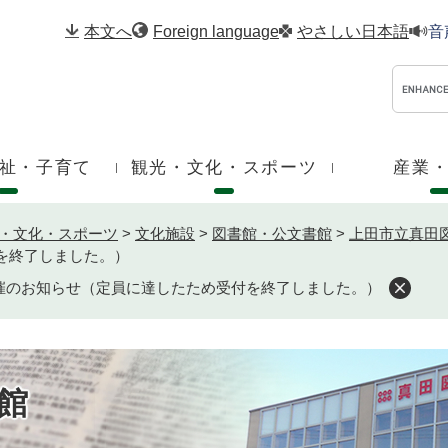
メニューを飛ばして本文へ
本文へ
Foreign language
やさしい日本語
音
祉・子育て
観光・文化・スポーツ
産業
・文化・スポーツ
>
文化施設
>
図書館・公文書館
>
上田市立真田
を終了しました。）
開催のお知らせ（定員に達したため受付を終了しました。）
館