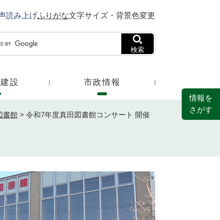
声読み上げ
ふりがな
文字サイズ・背景色変更
検索
・建設
市政情報
情報を
さがす
図書館
>
令和7年度真田図書館コンサート 開催