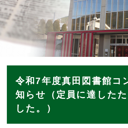
本
文
令和7年度真田図書館コ
知らせ（定員に達したた
した。）