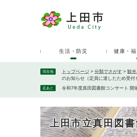
ペ
ー
ジ
キ
の
ー
先
ワ
頭
ー
で
生活・防災
健康・福
ド
す
検
。
索
トップページ
>
分類でさがす
>
観光
現在地
のお知らせ（定員に達したため受付
令和7年度真田図書館コンサート 
足あと
上田市立真田図書