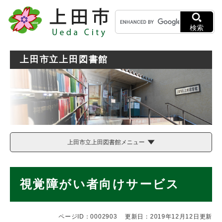
ペ
メニューを飛ばして本文へ
キ
ー
ー
ジ
検索
ワ
の
ー
先
ド
頭
上田市立上田図書館
検
で
索
す
。
上田市立上田図書館メニュー
本
視覚障がい者向けサービス
文
ページID：0002903
更新日：2019年12月12日更新