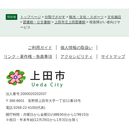
トップページ
>
分類でさがす
>
観光・文化・スポーツ
>
文化施設
現在地
>
図書館・公文書館
>
上田市立上田図書館
>
視覚障がい者向けサ
ービス
ご利用ガイド
個人情報の取扱い
リンク・著作権・免責事項
アクセシビリティ
サイトマップ
法人番号:2000020202037
〒386-8601 長野県上田市大手一丁目11番16号
電話 0268-22-4100(代表)
開庁時間：月曜日から金曜日の8時30分から17時15分
※祝日・年末年始(12月29日から1月3日)を除く