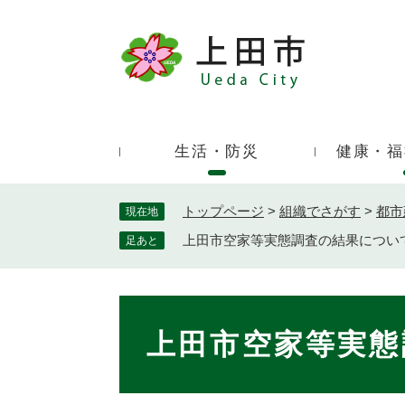
ペ
ー
ジ
キ
の
ー
先
ワ
頭
ー
で
生活・防災
健康・福
ド
す
検
。
索
トップページ
>
組織でさがす
>
都市
現在地
上田市空家等実態調査の結果につい
足あと
本
文
上田市空家等実態