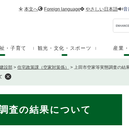
メニューを飛ばして本文へ
本文へ
Foreign language
やさしい日本語
音
祉・子育て
観光・文化・スポーツ
産業
建設部
>
住宅政策課（空家対策係）
>
上田市空家等実態調査の結
て
調査の結果について