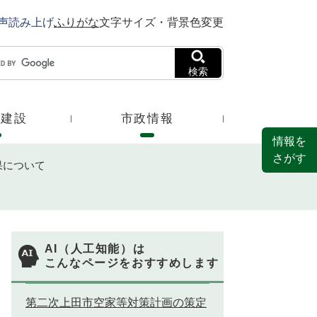
声読み上げ
ふりがな
文字サイズ・背景色変更
検索
・建設
市政情報
情報を
さがす
果について
AI（人工知能）は
こんなページをおすすめします
第二次上田市空家等対策計画の策定