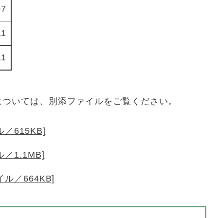
07
11
11
については、別添ファイルをご覧ください。
／615KB]
／1.1MB]
ル／664KB]