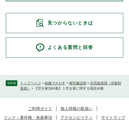
見つからないときは
よくある質問と回答
トップページ
>
組織でさがす
>
都市建設部
>
住宅政策課（空家対
現在地
策係）
>
【空き家Q&A集】１空き家に関する相談全般
ご利用ガイド
個人情報の取扱い
リンク・著作権・免責事項
アクセシビリティ
サイトマップ