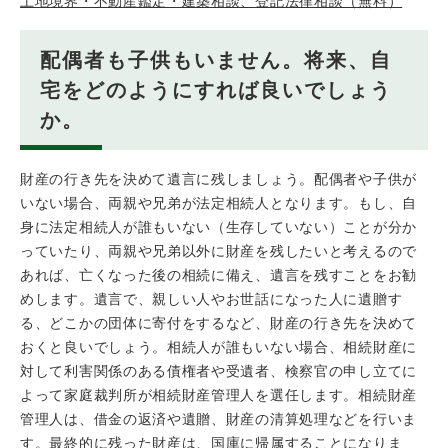
土地境界・不動産鑑定・建築相談、登記法律相談（無料）
配偶者も子供もいません。将来、自
宅をどのようにすれば良いでしょう
か。
財産の行き先を決めて遺言に残しましょう。配偶者や子供が
いない場合、両親や兄弟が法定相続人となります。もし、自
身に法定相続人が誰もいない（生存していない）ことが分か
っていたり、両親や兄弟以外に財産を残したいと考えるので
あれば、亡くなった後の相続に備え、遺言を残すことをお勧
めします。遺言で、親しい人やお世話になった人に遺贈す
る、どこかの団体に寄付をするなど、財産の行き先を決めて
おくと良いでしょう。相続人が誰もいない場合、相続財産に
対して利害関係のある債権者や受遺者、検察官の申し立てに
よって家庭裁判所が相続財産管理人を選任します。相続財産
管理人は、借金の返済や遺贈、財産の清算処理などを行いま
す。最終的に残った財産は、国庫に帰属することになりま