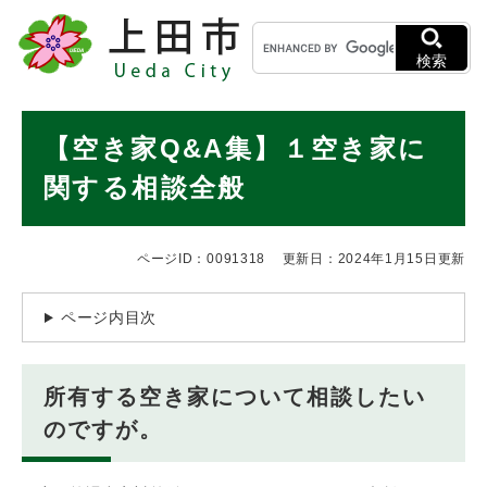
ペ
メニューを飛ばして本文へ
キ
ー
ー
ジ
検索
ワ
の
ー
先
ド
本
頭
【空き家Q&A集】１空き家に
検
で
文
索
す
関する相談全般
。
ページID：0091318
更新日：2024年1月15日更新
ページ内目次
所有する空き家について相談したい
のですが。