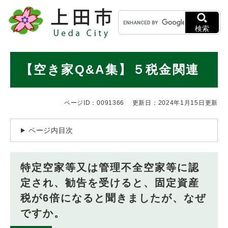
ペ
メニューを飛ばして本文へ
キ
ー
ー
ジ
検索
ワ
の
ー
先
ド
本
頭
【空き家Q&A集】５税金関連
検
で
文
索
す
。
ページID：0091366
更新日：2024年1月15日更新
ページ内目次
特定空家等又は管理不全空家等に認
定され、勧告を受けると、固定資産
税が6倍になると聞きましたが、なぜ
ですか。