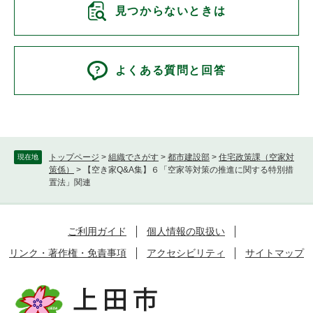
見つからないときは
よくある質問と回答
トップページ
>
組織でさがす
>
都市建設部
>
住宅政策課（空家対
現在地
策係）
>
【空き家Q&A集】６「空家等対策の推進に関する特別措
置法」関連
ご利用ガイド
個人情報の取扱い
リンク・著作権・免責事項
アクセシビリティ
サイトマップ