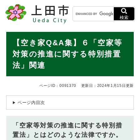
ペ
メニューを飛ばして本文へ
キ
ー
ー
ジ
検索
ワ
の
ー
先
ド
本
頭
【空き家Q&A集】６「空家等
検
で
文
索
す
対策の推進に関する特別措置
。
法」関連
ページID：0091370
更新日：2024年1月15日更新
ページ内目次
「空家等対策の推進に関する特別措
置法」とはどのような法律ですか。