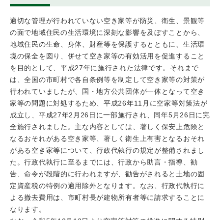
適切な管理が行われていない空き家等が防災、衛生、景観等
の面で地域住民の生活環境に深刻な影響を及ぼすことから、
地域住民の生命、身体、財産等を保護するとともに、生活環
境の保全を図り、併せて空き家等の有効活用を促進すること
を目的として、平成27年に施行された法律です。それまで
は、全国の市町村で各自条例等を制定して空き家等の対策が
行われていましたが、国・地方公共団体が一体となって空き
家等の問題に対処するため、平成26年11月に空家等対策法が
成立し、平成27年2月26日に一部施行され、同年5月26日に完
全施行されました。主な内容としては、著しく保安上危険と
なるおそれがある空き家等、著しく衛生上有害となるおそれ
がある空き家等について、行政代執行の規定が整備されまし
た。行政代執行に至るまでには、行政から助言・指導、勧
告、命令が段階的に行われますが、勧告がされると土地の固
定資産税の特例の適用除外となります。なお、行政代執行に
よる撤去費用は、市町村⾧が建物所有者等に請求することに
なります。