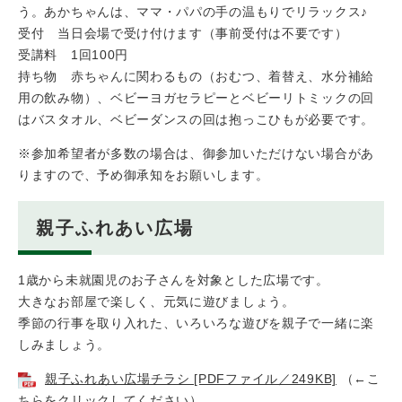
う。あかちゃんは、ママ・パパの手の温もりでリラックス♪
受付 当日会場で受け付けます（事前受付は不要です）
受講料 1回100円
持ち物 赤ちゃんに関わるもの（おむつ、着替え、水分補給
用の飲み物）、ベビーヨガセラピーとベビーリトミックの回
はバスタオル、ベビーダンスの回は抱っこひもが必要です。
※参加希望者が多数の場合は、御参加いただけない場合があ
りますので、予め御承知をお願いします。
親子ふれあい広場
1歳から未就園児のお子さんを対象とした広場です。
大きなお部屋で楽しく、元気に遊びましょう。
季節の行事を取り入れた、いろいろな遊びを親子で一緒に楽
しみましょう。
親子ふれあい広場チラシ [PDFファイル／249KB]
（←こ
ちらをクリックしてください）