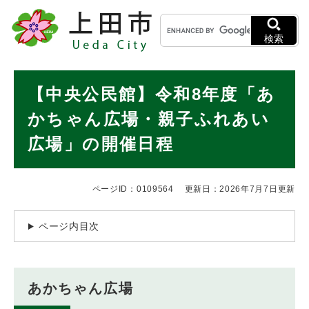
ペ
メニューを飛ばして本文へ
キ
ー
ー
ジ
検索
ワ
の
ー
先
ド
本
頭
【中央公民館】令和8年度「あ
検
で
文
索
す
かちゃん広場・親子ふれあい
。
広場」の開催日程
ページID：0109564
更新日：2026年7月7日更新
ページ内目次
あかちゃん広場