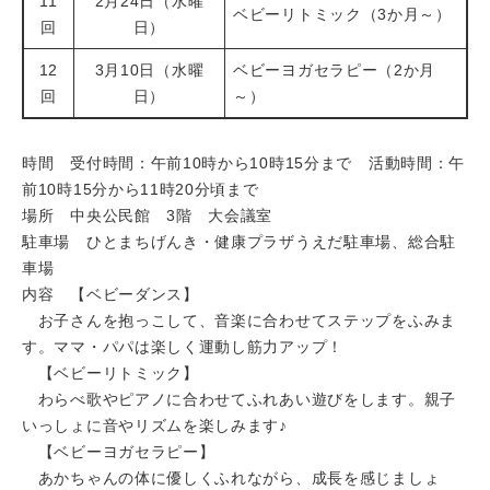
11
2月24日（水曜
ベビーリトミック（3か月～）
回
日）
12
3月10日（水曜
ベビーヨガセラピー（2か月
回
日）
～）
時間 受付時間：午前10時から10時15分まで 活動時間：午
前10時15分から11時20分頃まで
場所 中央公民館 3階 大会議室
駐車場 ひとまちげんき・健康プラザうえだ駐車場、総合駐
車場
内容 【ベビーダンス】
お子さんを抱っこして、音楽に合わせてステップをふみま
す。ママ・パパは楽しく運動し筋力アップ！
【ベビーリトミック】
わらべ歌やピアノに合わせてふれあい遊びをします。親子
いっしょに音やリズムを楽しみます♪
【ベビーヨガセラピー】
あかちゃんの体に優しくふれながら、成長を感じましょ