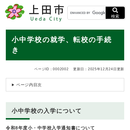
ペ
メニューを飛ばして本文へ
キ
ー
ー
ジ
検索
ワ
の
ー
先
ド
本
頭
小中学校の就学、転校の手続
検
で
文
索
す
き
。
ページID：0002002
更新日：2025年12月24日更新
ページ内目次
小中学校の入学について
令和8年度小・中学校入学通知書について