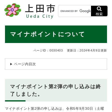
ペ
メニューを飛ばして本文へ
キ
ー
ー
ジ
検索
ワ
の
ー
先
ド
本
頭
マイナポイントについて
検
で
文
索
す
。
ページID：0030403
更新日：2024年4月9日更新
ページ内目次
マイナポイント第2弾の申し込みは終
了しました。
マイナポイント第2弾の申し込みは、令和5年9月30日（土曜