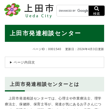
ペ
メニューを飛ばして本文へ
キ
ー
ー
ジ
検索
ワ
の
ー
先
ド
本
頭
上田市発達相談センター
検
で
文
索
す
。
ページID：0001540
更新日：2024年4月3日更新
ページ内目次
上田市発達相談センターとは
上田市発達相談センターでは、心理士や作業療法士、理学
療法士、保健師、保育士等が、発達が気にあるお子さんにつ