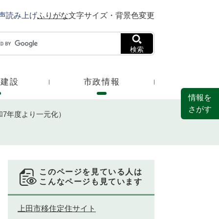
声読み上げ
ふりがな
文字サイズ・背景色変更
検索
・建設
市政情報
情報を
さがす
和7年度より一元化）
このページを見ている人は
こんなページも見ています
上田市移住定住サイト