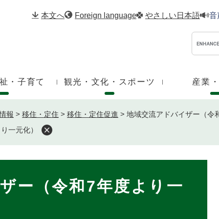
メニューを飛ばして本文へ
本文へ
Foreign language
やさしい日本語
音
祉・子育て
観光・文化・スポーツ
産業
情報
>
移住・定住
>
移住・定住促進
>
地域交流アドバイザー（令
より一元化）
ザー（令和7年度より一