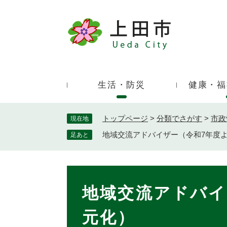
ペ
ー
ジ
キ
の
ー
先
ワ
頭
ー
で
生活・防災
健康・福
ド
す
検
。
索
トップページ
>
分類でさがす
>
市政
現在地
地域交流アドバイザー（令和7年度
足あと
本
文
地域交流アドバイ
元化）