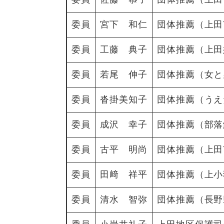
委員
宮下 和仁
団体推薦（上田
委員
工藤 典子
団体推薦（上田
委員
若尾 伸子
団体推薦（女と
委員
沓掛美知子
団体推薦（うえ
委員
成沢 幸子
団体推薦（部落
委員
古平 明尚
団体推薦（上田
委員
田﨑 祥平
団体推薦（上小
委員
清水 智弥
団体推薦（長野