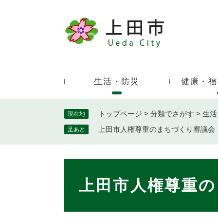
ペ
ー
ジ
キ
の
ー
先
ワ
頭
ー
で
生活・防災
健康・福
ド
す
検
。
索
トップページ
>
分類でさがす
>
生活
現在地
上田市人権尊重のまちづくり審議会
足あと
本
文
上田市人権尊重の