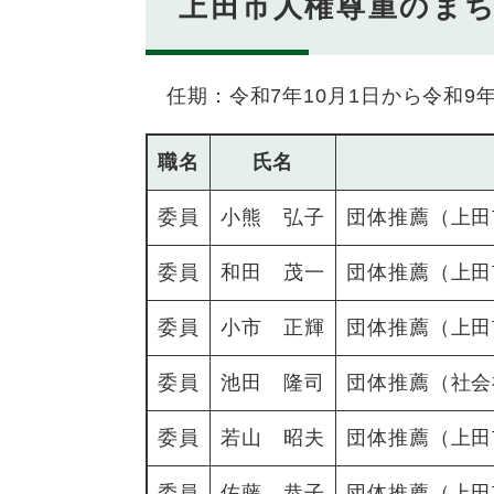
上田市人権尊重のま
任期：令和7年10月1日から令和9年
職名
氏名
委員
小熊 弘子
団体推薦（上田
委員
和田 茂一
団体推薦（上田
委員
小市 正輝
団体推薦（上田
委員
池田 隆司
団体推薦（社会
委員
若山 昭夫
団体推薦（上田
委員
佐藤 恭子
団体推薦（上田