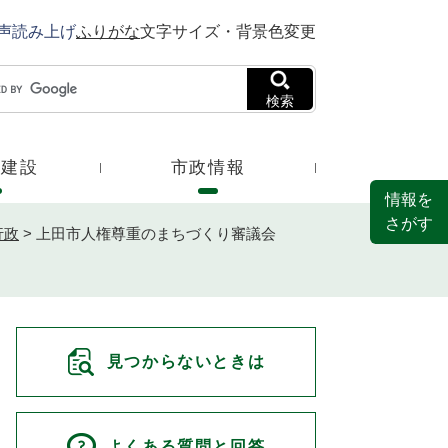
声読み上げ
ふりがな
文字サイズ・背景色変更
検索
・建設
市政情報
情報を
さがす
行政
>
上田市人権尊重のまちづくり審議会
見つからないときは
よくある質問と回答