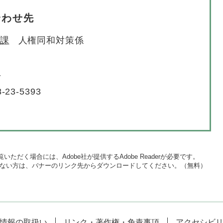
合わせ先
課
人権同和対策係
号
-23-5393
いただく場合には、Adobe社が提供するAdobe Readerが必要です。
をお持ちでない方は、バナーのリンク先からダウンロードしてください。（無料）
情報の取扱い
リンク・著作権・免責事項
アクセシビ