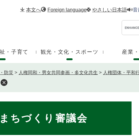
メニューを飛ばして本文へ
本文へ
Foreign language
やさしい日本語
音
祉・子育て
観光・文化・スポーツ
産業
・防災
>
人権同和・男女共同参画・多文化共生
>
人権団体・平和
まちづくり審議会