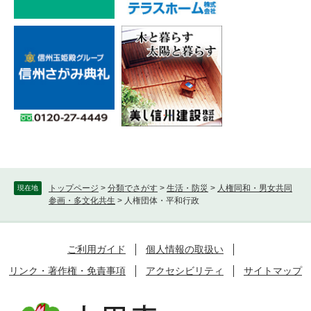
トップページ
>
分類でさがす
>
生活・防災
>
人権同和・男女共同
現在地
参画・多文化共生
>
人権団体・平和行政
ご利用ガイド
個人情報の取扱い
リンク・著作権・免責事項
アクセシビリティ
サイトマップ