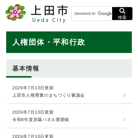
ペ
メニューを飛ばして本文へ
キ
ー
ー
ジ
検索
ワ
の
ー
先
ド
本
頭
人権団体・平和行政
検
で
文
索
す
。
基本情報
2026年7月13日更新
上田市人権尊重のまちづくり審議会
2026年7月10日更新
令和8年度原爆パネル展開催
2026年7月10日更新