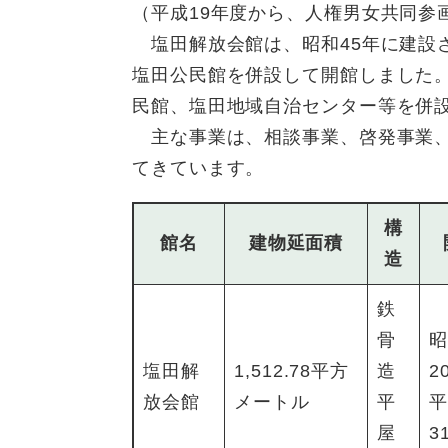
（平成19年度から、人権男女共同参
塩田解放会館は、昭和45年に建設さ
塩田公民館を併設して開館しました。
民館、塩田地域自治センター等を併
主な事業は、相談事業、啓発事業、
てきています。
構
館名
建物延面積
造
鉄
骨
昭
塩田解
1,512.78平方
造
2
放会館
メートル
平
平
屋
3