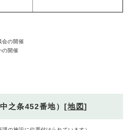
談会の開催
いの開催
之条452番地）[
地図
]
画課の施設に位置付けられています）