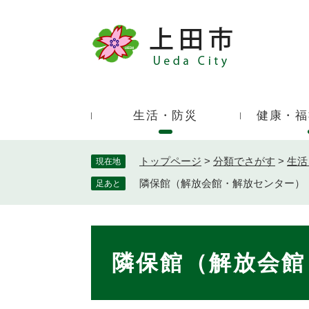
ペ
ー
ジ
キ
の
ー
先
ワ
頭
ー
で
生活・防災
健康・福
ド
す
検
。
索
トップページ
>
分類でさがす
>
生活
現在地
隣保館（解放会館・解放センター）
足あと
本
文
隣保館（解放会館