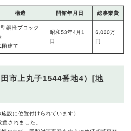
構造
開館年月日
総事業費
H型鋼軽ブロック
昭和53年4月1
6,060万
造
日
円
二階建て
市上丸子1544番地4）[
地
の施設に位置付けられています）
設置されました。