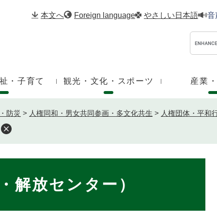
メニューを飛ばして本文へ
本文へ
Foreign language
やさしい日本語
音
祉・子育て
観光・文化・スポーツ
産業
・防災
>
人権同和・男女共同参画・多文化共生
>
人権団体・平和
・解放センター）