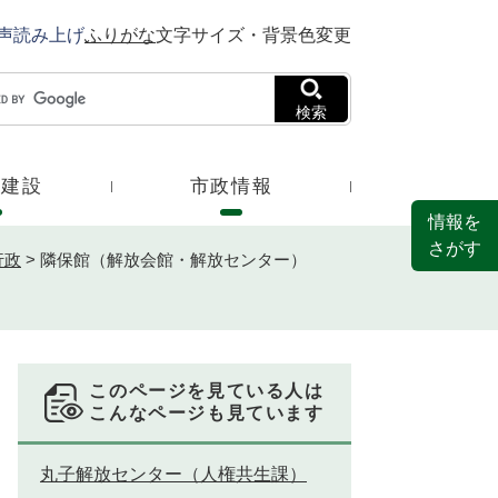
声読み上げ
ふりがな
文字サイズ・背景色変更
検索
・建設
市政情報
情報を
さがす
行政
>
隣保館（解放会館・解放センター）
このページを見ている人は
こんなページも見ています
丸子解放センター（人権共生課）