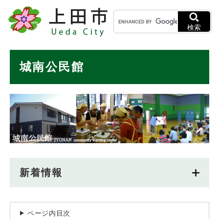
ペ
メニューを飛ばして本文へ
キ
ー
ー
ジ
検索
ワ
の
ー
先
ド
本
頭
城南公民館
検
で
文
索
す
。
新着情報
ページ内目次