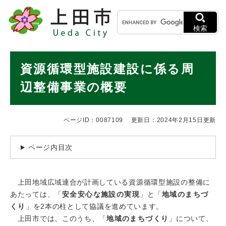
ペ
メニューを飛ばして本文へ
キ
ー
ー
ジ
検索
ワ
の
ー
先
ド
本
頭
資源循環型施設建設に係る周
検
で
文
索
す
辺整備事業の概要
。
ページID：0087109
更新日：2024年2月15日更新
ページ内目次
上田地域広域連合が計画している資源循環型施設の整備に
あたっては、「
安全安心な施設の実現
」と「
地域のまちづ
くり
」を2本の柱として協議を進めています。
上田市では、このうち、「
地域のまちづくり
」について、