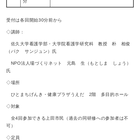
分
受付は各回開始30分前から
◇講師：
佐久大学看護学部・大学院看護学研究科 教授 朴 相俊
（パク サンジュン）氏
NPO法人場づくりネット 元島 生（もとしま しょう）
氏
◇場所
ひとまちげんき・健康プラザうえだ 2階 多目的ホール
◇対象
全4回参加できる上田市民（過去の同研修への参加者は不
可）
◇定員