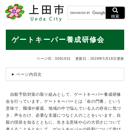
ペ
メニューを飛ばして本文へ
キ
ー
ー
ジ
検索
ワ
の
ー
先
ド
本
頭
ゲートキーパー養成研修会
検
で
文
索
す
。
ページID：0081931
更新日：2026年5月18日更新
ページ内目次
自殺予防対策の取り組みとして、ゲートキーパー養成研修
会を行っています。ゲートキーパーとは「命の門番」という
意味で、職場や家庭、地域の中で悩んでいる人の存在に気づ
き、声をかけ、必要な支援につなぐ人のことをいいます。自
殺の現状を知るとともに、生きる意味や心の大切さについて
考えることをとおして、ゲートキーパーの役割について学び