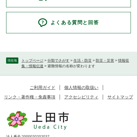
よくある質問と回答
トップページ
>
分類でさがす
>
生活・防災
>
防災・災害
>
情報収
現在地
集・情報伝達
>
避難情報の名称が変わります
ご利用ガイド
個人情報の取扱い
リンク・著作権・免責事項
アクセシビリティ
サイトマップ
法人番号:2000020202037