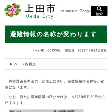
ペ
メニューを飛ばして本文へ
キ
ー
ー
ジ
検索
ワ
の
ー
先
ド
本
頭
避難情報の名称が変わります
検
で
文
索
す
。
ページID：0045561
更新日：2021年5月14日更新
ページ内目次
災害対策基本法の一部改正に伴い、避難情報の名称等が変
更になります。
なお、新たな避難情報の呼びかけは、令和3年5月20日から
始まります。