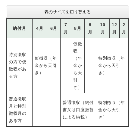
表のサイズを切り替える
7
9
10
12
2
納付月
4月
6月
8月
月
月
月
月
月
仮徴
収
特別徴収
仮徴収（年
（年
特別徴収（年
の方で仮
金から天引
金か
金から天引
徴収があ
き）
ら天
き）
る方
引
き）
普通徴収
普通徴収（納付
特別徴収（年
月と特別
書又は口座振替
金から天引
徴収月の
による納税）
き）
ある方