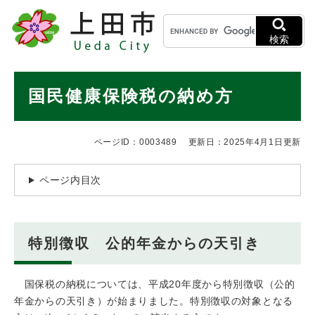
ペ
メニューを飛ばして本文へ
キ
ー
ー
ジ
検索
ワ
の
ー
先
ド
本
頭
国民健康保険税の納め方
検
で
文
索
す
。
ページID：0003489
更新日：2025年4月1日更新
ページ内目次
特別徴収 公的年金からの天引き
国保税の納税については、平成20年度から特別徴収（公的
年金からの天引き）が始まりました。特別徴収の対象となる