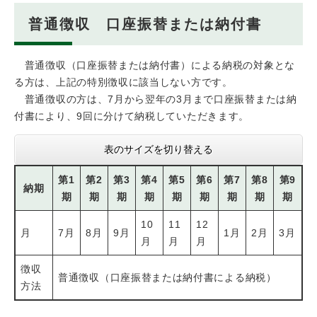
普通徴収 口座振替または納付書
普通徴収（口座振替または納付書）による納税の対象とな
る方は、上記の特別徴収に該当しない方です。
普通徴収の方は、7月から翌年の3月まで口座振替または納
付書により、9回に分けて納税していただきます。
表のサイズを切り替える
第1
第2
第3
第4
第5
第6
第7
第8
第9
納期
期
期
期
期
期
期
期
期
期
10
11
12
月
7月
8月
9月
1月
2月
3月
月
月
月
徴収
普通徴収（口座振替または納付書による納税）
方法