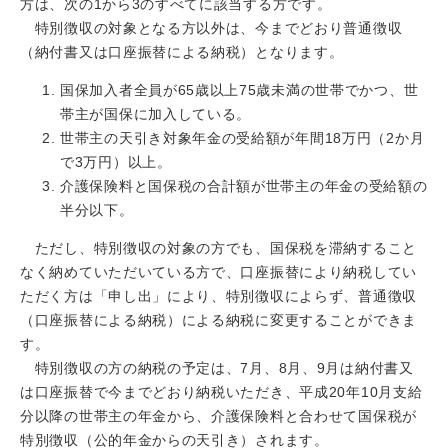
方は、次の1から3のすべてに該当する方です。
特別徴収の対象となる方以外は、今までどおり普通徴収
（納付書又は口座振替による納税）となります。
国保加入者全員が65歳以上75歳未満の世帯でかつ、世
帯主が国保に加入している。
世帯主の天引き対象年金の受給額が年間18万円（2か月
で3万円）以上。
介護保険料と国保税の合計額が世帯主の年金の受給額の
半分以下。
ただし、特別徴収の対象の方でも、国保税を滞納すること
なく納めていただいている方で、口座振替により納税してい
ただく方は「申し出」により、特別徴収によらず、普通徴収
（口座振替による納税）による納税に変更することができま
す。
特別徴収の方の納税の予定は、7月、8月、9月は納付書又
は口座振替で今までどおり納税いただき、平成20年10月支給
分以降の世帯主の年金から、介護保険料と合わせて国保税が
特別徴収（公的年金からの天引き）されます。