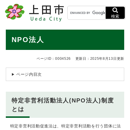
ペ
メニューを飛ばして本文へ
キ
ー
ー
ジ
検索
ワ
の
ー
先
ド
本
頭
NPO法人
検
で
文
索
す
。
ページID：0004526
更新日：2025年8月13日更新
ページ内目次
特定非営利活動法人(NPO法人)制度
とは
特定非営利活動促進法は、特定非営利活動を行う団体に法