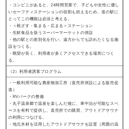
・コンビニがあると、24時間営業で、子どもや女性に優し
いセーフティステーションの役割も担えるため、道の駅に
とってこの機能は必須と考える。
・＜根ざす・集まる・広まる＞ステーション
・生鮮食品を扱うスーパーマーケットの併設
・他の駅との差別化を行い、遠方からでも訪れたくなる施
設をつくる。
・眺望が良く、利用者が多くアクセスできる場所につく
る。
（2）利用者誘客プログラム
・一般利用可能な農産物加工所（直売所併設による販売促
進）
・RVパークの整備
・丸子温泉郷で温泉を楽しんだ後に、車中泊が可能なスペ
ースを有料で提供し、直売所での購買、アウトドアサウナ
の利用につなげる。
・地元木材を活用したアウトドアサウナを設置（周囲の温