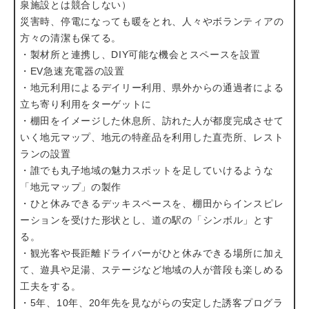
泉施設とは競合しない）
災害時、停電になっても暖をとれ、人々やボランティアの
方々の清潔も保てる。
・製材所と連携し、DIY可能な機会とスペースを設置
・EV急速充電器の設置
・地元利用によるデイリー利用、県外からの通過者による
立ち寄り利用をターゲットに
・棚田をイメージした休息所、訪れた人が都度完成させて
いく地元マップ、地元の特産品を利用した直売所、レスト
ランの設置
・誰でも丸子地域の魅力スポットを足していけるような
「地元マップ」の製作
・ひと休みできるデッキスペースを、棚田からインスピレ
ーションを受けた形状とし、道の駅の「シンボル」とす
る。
・観光客や長距離ドライバーがひと休みできる場所に加え
て、遊具や足湯、ステージなど地域の人が普段も楽しめる
工夫をする。
・5年、10年、20年先を見ながらの安定した誘客プログラ