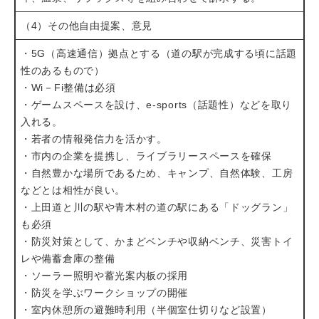
（4）その他自由提案、意見
・5G（高速通信）拠点とする（道の駅が完成する頃に話題
性のあるもので）
・Wi－Fi整備は必須
・ゲームスペースを設け、e-sports（話題性）などを取り
入れる。
・若者の情報発信力を活かす。
・市内の企業を提携し、ライブラリースペースを確保
・自然豊かな場所であるため、キャンプ、自然体験、工房
などとは相性が良い。
・上田道と川の駅や青木村の道の駅にある「ドッグラン」
も必須
・防災対策として、かまどベンチや収納ベンチ、災害トイ
レや備蓄倉庫の整備
・ソーラー照明や蓄光案内板の採用
・防災を学ぶワークショップの開催
・室内休憩所の避難時利用（半個室仕切りなど設置）