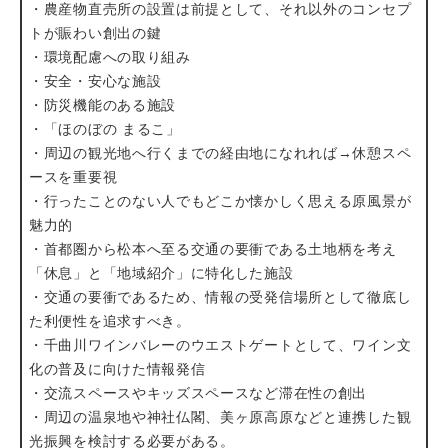
・農産物直売所の設置は前提として、それ以外のコンセプ
トが賑わい創出の鍵
・環境配慮への取り組み
・安全・安心な施設
・防災機能のある施設
・「ほのぼの まるこ」
・周辺の観光地へ行くまでの経由地になれれば→休憩スペ
ースを重要視
・行ったことのない人でもどこか懐かしく思える原風景が
魅力的
・首都圏から松本へ至る交通の要衝である土地柄を考え
「休息」と「地域紹介」に特化した施設
・交通の要衝であるため、情報の受発信場所として徹底し
た利便性を追求すべき。
・千曲川ワインバレーのウエストゲートとして、ワイン文
化の普及に向けた情報発信
・交流スペースやキッズスペースなど滞在性の創出
・周辺の温泉地や神社仏閣、美ヶ原高原などと連携した観
光振興を検討する必要がある。