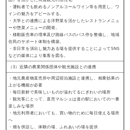
・運転者でも飲めるノンアルコールワイン等を用意し、ワ
インの魅力をアピールする。
・大学との連携による洋野菜を活かしたレストランメニュ
ーや惣菜メニューの開発。
・移動販売車の増車及び路線バスのバス停を整備し、地域
住民のサポート体制を構築。
・非日常を演出し魅力ある場を提供することによってSNS
などの媒体により集客を図る。
（3）近隣の農業関係団体や観光施設との連携
・地元農産物直売所や周辺宿泊施設と連携し、相乗効果の
上がる機能が必要
・毎日新鮮で美味しいものが溢れてるにぎわいの場所
・観光客にとって、直売マルシェは道の駅においての一番
楽しみな場所
・地元利用者においても、買い物のために毎日使える場所
へ
・畑を併設し、体験の場、ふれあいの場を提供