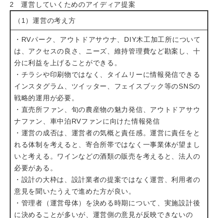
2 運営していくためのアイディア提案
（1）運営の考え方
・RVパーク、アウトドアサウナ、DIY木工加工所について
は、アクセスの良さ、ニーズ、維持管理費など勘案し、十
分に利益を上げることができる。
・チラシや印刷物ではなく、タイムリーに情報発信できる
インスタグラム、ツイッター、フェイスブック等のSNSの
戦略的運用が必要。
・直売所ファン、旬の農産物の魅力発信、アウトドアサウ
ナファン、車中泊RVファンに向けた情報発信
・運営の成否は、運営者の気概と責任感。運営に責任をと
れる体制を考えると、寄合所帯ではなく一事業体が望まし
いと考える。ワインなどの酒類の販売を考えると、法人の
必要がある。
・設計の大枠は、設計業者の提案ではなく運営、利用者の
意見を聞いたうえで進めた方が良い。
・管理者（運営母体）を決める時期について、実施設計後
に決めることが多いが、運営側の意見が反映できないの