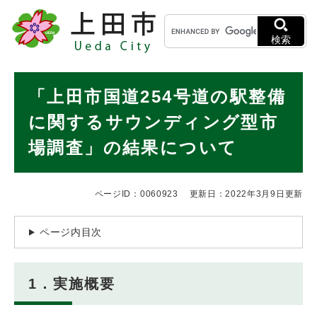
ペ
メニューを飛ばして本文へ
キ
ー
ー
ジ
検索
ワ
の
ー
先
ド
本
頭
「上田市国道254号道の駅整備
検
で
文
索
す
に関するサウンディング型市
。
場調査」の結果について
ページID：0060923
更新日：2022年3月9日更新
ページ内目次
1．実施概要