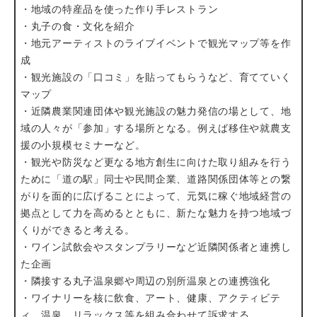
・地域の特産品を使った作り手レストラン
・丸子の食・文化を紹介
・地元アーティストのライブイベントで観光マップ等を作
成
・観光施設の「口コミ」を貼ってもらうなど、育てていく
マップ
・近隣農業関連団体や観光施設の魅力発信の場として、地
域の人々が「参加」する場所となる。例えば移住や就農支
援の小規模セミナーなど。
・観光や防災など更なる地方創生に向けた取り組みを行う
ために「道の駅」同士や民間企業、道路関係団体等との繋
がりを面的に広げることによって、元気に稼ぐ地域経営の
拠点として力を高めるとともに、新たな魅力を持つ地域づ
くりができると考える。
・ワイン試飲会やスタンプラリーなど近隣関係者と連携し
た企画
・隣接する丸子温泉郷や周辺の別所温泉との連携強化
・ワイナリーを核に飲食、アート、健康、アクティビテ
ィ、温泉、リラックス等を組み合わせて訴求する。