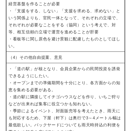
経営基盤を作ることが必要
・「支援をする、しない」「支援を求める、求めない」と
いう関係よりも、官民一体となって、それぞれの立場で、
それぞれが必要なことをする（協同）という考えで、対
等、相互信頼の立場で運営を進めることが肝要
・看板等に関し原色を避け景観に配慮したものとしてほし
い。
（4）その他自由提案、意見
・「道の駅」が核となり、会員企業からの民間投資を誘発
できるようにしたい。
・オープンまでの準備期間を十分にとり、各方面からの知
恵を集める必要がある。
・道の駅に隣接してイチゴハウスなどを作り、いちご狩り
などが出来れば集客に役立つかも知れない。
・季節によるイベント、対面販売等を考えたとき、雨天に
も対応するため、下屋（軒下）は奥行で3～4メートル幅は
最低欲しい。バックヤードについても雨天時持込の利便を