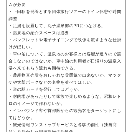
ムが必要
・上田駅を発着とする団体旅行ツアーのトイレ休憩や時間
調整
・足湯を設置して、丸子温泉郷のPRにつなげる。
・温泉地の紹介スペースは必要
・パンフレットや電子サイニングで映像を流すような仕掛
けがほしい。
・車中泊について、温泉地のお客様とは客層が違うので競
合しないのではないか。車中泊の利用者が日帰りの温泉入
浴へ来てもらう流れも期待できる。
・農産物直売所をおしゃれな雰囲気で出来ないか。マツタ
ケや太郎ポークなどの名物を並べてほしい。
・道の駅カードを発行してはどうか。
・射的場があったりして家族で楽しめるような、昭和レト
ロのイメージで作れないか。
・インバウンド客や首都圏からの観光客をターゲットにし
てはどうか。
・観光情報ワンストップサービスと各駅の個性（独自商
品）を活かした周遊観光の活性化