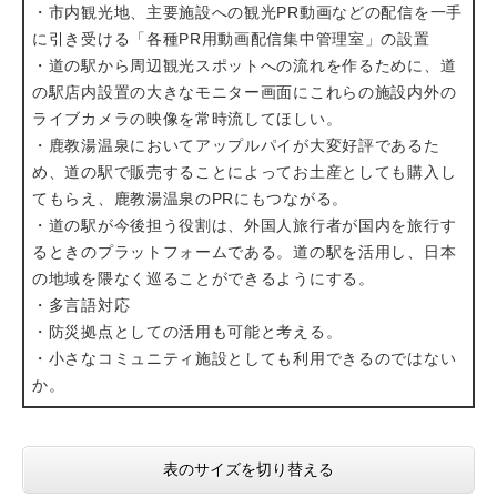
・市内観光地、主要施設への観光PR動画などの配信を一手
に引き受ける「各種PR用動画配信集中管理室」の設置
・道の駅から周辺観光スポットへの流れを作るために、道
の駅店内設置の大きなモニター画面にこれらの施設内外の
ライブカメラの映像を常時流してほしい。
・鹿教湯温泉においてアップルパイが大変好評であるた
め、道の駅で販売することによってお土産としても購入し
てもらえ、鹿教湯温泉のPRにもつながる。
・道の駅が今後担う役割は、外国人旅行者が国内を旅行す
るときのプラットフォームである。道の駅を活用し、日本
の地域を隈なく巡ることができるようにする。
・多言語対応
・防災拠点としての活用も可能と考える。
・小さなコミュニティ施設としても利用できるのではない
か。
表のサイズを切り替える