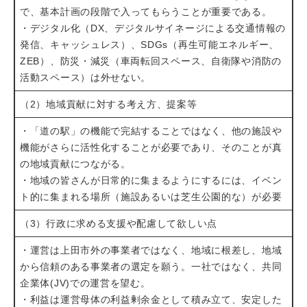
で、基本計画の段階で入ってもらうことが重要である。
・デジタル化（DX、デジタルサイネージによる交通情報の
発信、キャッシュレス）、SDGs（再生可能エネルギー、
ZEB）、防災・減災（車両転回スペース、自衛隊や消防の
活動スペース）は外せない。
（2）地域貢献に対する考え方、提案等
・「道の駅」の機能で完結することではなく、他の施設や
機能がさらに活性化することが必要であり、そのことが真
の地域貢献につながる。
・地域の皆さんが日常的に集まるようにするには、イベン
ト的に集まれる場所（施設あるいは芝生公園的な）が必要
（3）行政に求める支援や配慮して欲しい点
・運営は上田市外の事業者ではなく、地域に根差し、地域
から信頼のある事業者の選定を願う。一社ではなく、共同
企業体(JV)での運営を望む。
・利益は運営母体の利益剰余金として積み立て、安定した