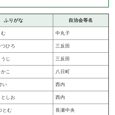
ふりがな
自治会等名
さむ
中丸子
かつひろ
三反田
こうじ
三反田
たかこ
八日町
けい
​西内
 としお
西内
 つとむ
​長瀬中央