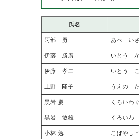
氏名
阿部 勇
あべ い
伊藤 勝廣
いとう 
伊藤 孝二
いとう 
上野 隆子
うえの 
黒岩 慶
​くろいわ 
黒岩 敏雄
くろいわ
小林 勉
​こばやし