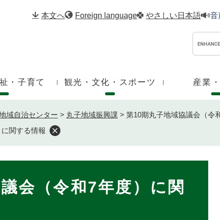
メニューを飛ばして本文へ
本文へ
Foreign language
やさしい日本語
音
祉・子育て
観光・文化・スポーツ
産業
地域自治センター
>
丸子地域振興課
>
第10期丸子地域協議会（令
）に関する情報
協議会（令和7年度）に関