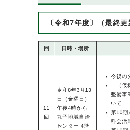
〔令和7年度〕（最終更
回
日時・場所
今後の
「（仮
令和8年3月13
整備事
日（金曜日）
いて
11
午後4時から
第10
回
丸子地域自治
科会活
センター 4階