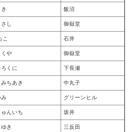
まき
飯沼
まさし
御嶽堂
ちこ
​石井
たくや
御嶽堂
ひろくに
下長瀬
 みちあき
中丸子
ゆみ
グリーンヒル
じゅんいち
坂井
 ゆき
三反田