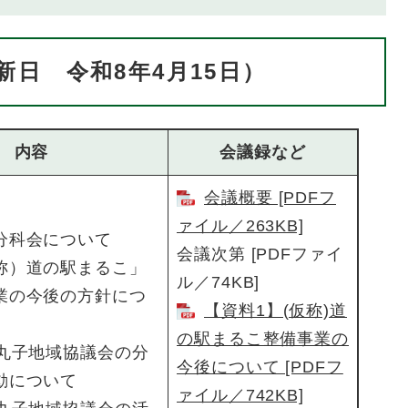
新日 令和8年4月15日）
内容
会議録など
会議概要 [PDFフ
ァイル／263KB]
分科会について
会議次第 [PDFファイ
称）道の駅まるこ」
ル／74KB]
業の今後の方針につ
【資料1】(仮称)道
の駅まるこ整備事業の
期丸子地域協議会の分
今後について [PDFフ
動について
ァイル／742KB]