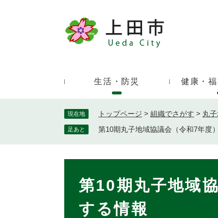
ペ
ー
ジ
キ
の
ー
先
ワ
頭
ー
で
生活・防災
健康・福
ド
す
検
。
索
トップページ
>
組織でさがす
>
丸子
現在地
第10期丸子地域協議会（令和7年度
足あと
本
文
第10期丸子地域
する情報