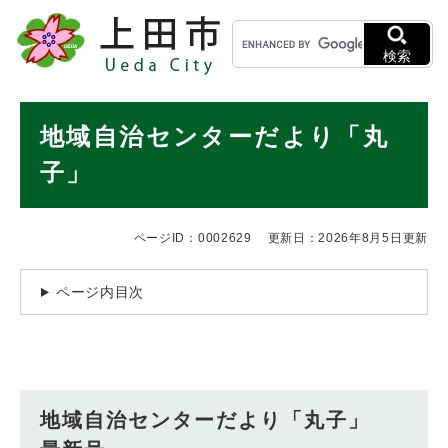
ペ
メニューを飛ばして本文へ
キ
ー
ー
ジ
検索
ワ
の
ー
先
ド
本
頭
地域自治センターだより「丸
検
で
文
索
す
子」
。
ページID：0002629
更新日：2026年8月5日更新
ページ内目次
地域自治センターだより「丸子」