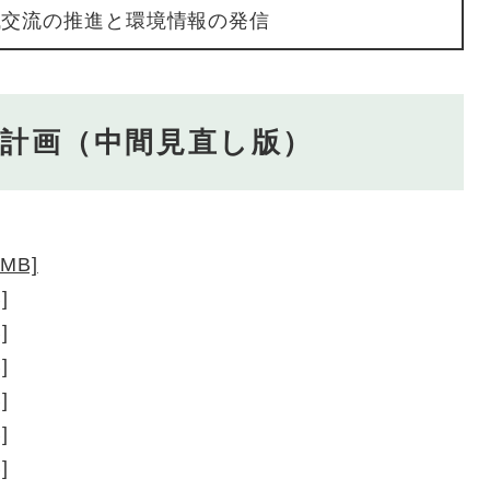
地域交流の推進と環境情報の発信
本計画（中間見直し版）
MB]
]
]
]
]
]
]