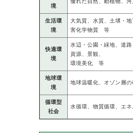
優れた自然、動植物、河
境
生活環
大気質、水質、土壌・地
境
害化学物質 等
水辺・公園・緑地、道路
快適環
資源、景観、
境
環境美化 等
地球環
地球温暖化、オゾン層の
境
循環型
水循環、物質循環、エネ
社会