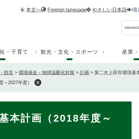
メニューを飛ばして本文へ
本文へ
Foreign language
やさしい日本語
音
祉・子育て
観光・文化・スポーツ
産業
・防災
>
環境保全・地球温暖化対策
>
計画
>
第二次上田市環境基本計
～2027年度）
基本計画（2018年度～