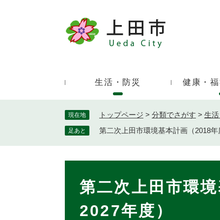
ペ
ー
ジ
キ
の
ー
先
ワ
頭
ー
で
生活・防災
健康・福
ド
す
検
。
索
トップページ
>
分類でさがす
>
生活
現在地
第二次上田市環境基本計画（2018年度
足あと
本
文
第二次上田市環境
2027年度）