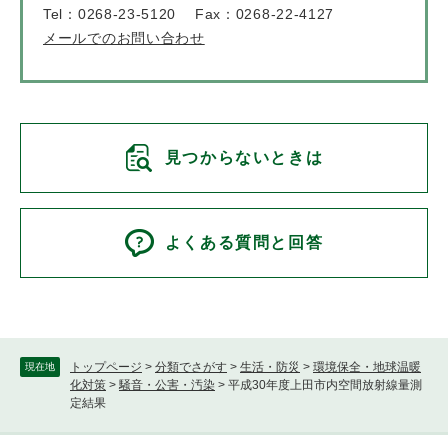
Tel：0268-23-5120
Fax：0268-22-4127
メールでのお問い合わせ
見つからないときは
よくある質問と回答
トップページ
>
分類でさがす
>
生活・防災
>
環境保全・地球温暖
現在地
化対策
>
騒音・公害・汚染
>
平成30年度上田市内空間放射線量測
定結果