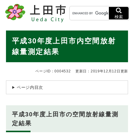
ペ
メニューを飛ばして本文へ
キ
ー
ー
ジ
検索
ワ
の
ー
先
ド
本
頭
平成30年度上田市内空間放射
検
で
文
索
す
線量測定結果
。
ページID：0004532
更新日：2019年12月12日更新
ページ内目次
平成30年度上田市の空間放射線量測
定結果