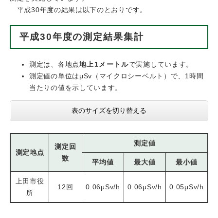
平成30年度の結果は以下のとおりです。
平成30年度の測定結果集計
測定は、各地点
地上1メートル
で実施しています。
測定値の単位はμSv（マイクロシーベルト）で、1時間
当たりの値を示しています。
表のサイズを切り替える
測定値
測定回
測定地点
数
平均値
最大値
最小値
上田市役
12回
0.06μSv/h
0.06μSv/h
0.05μSv/h
所