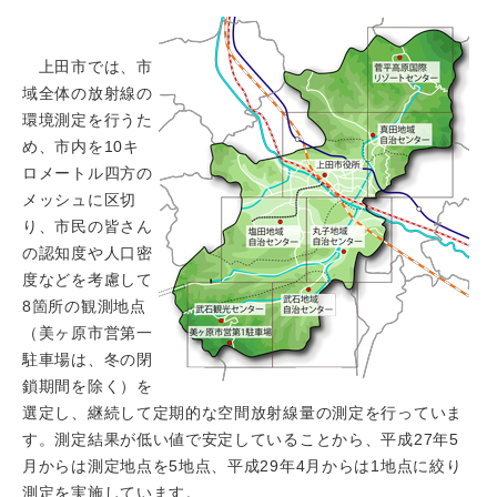
上田市では、市
域全体の放射線の
環境測定を行うた
め、市内を10キ
ロメートル四方の
メッシュに区切
り、市民の皆さん
の認知度や人口密
度などを考慮して
8箇所の観測地点
（美ヶ原市営第一
駐車場は、冬の閉
鎖期間を除く）を
選定し、継続して定期的な空間放射線量の測定を行っていま
す。測定結果が低い値で安定していることから、平成27年5
月からは測定地点を5地点、平成29年4月からは1地点に絞り
測定を実施しています。