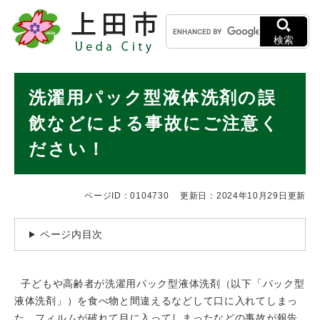
ペ
メニューを飛ばして本文へ
キ
ー
ー
ジ
検索
ワ
の
ー
先
ド
本
頭
洗濯用パック型液体洗剤の誤
検
で
文
索
す
飲などによる事故にご注意く
。
ださい！
ページID：0104730
更新日：2024年10月29日更新
ページ内目次
子どもや高齢者が洗濯用パック型液体洗剤（以下「パック型
液体洗剤」）を食べ物と間違えるなどして口に入れてしまっ
た、フィルムが破れて目に入ってしまったなどの事故が報告