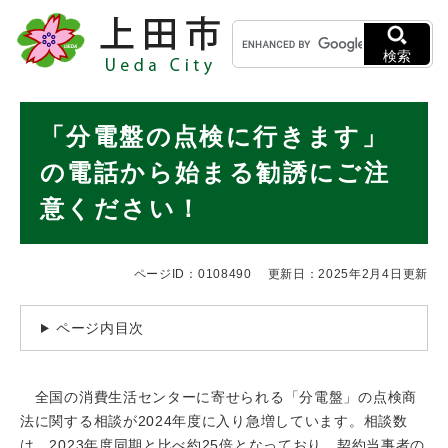
ペ
メニューを飛ばして本文へ
キ
ー
ー
ジ
検索
ワ
の
ー
先
ド
本
頭
「分電盤の点検に行きます」
検
で
文
索
す
の電話から始まる勧誘にご注
。
意ください！
ページID：0108490
更新日：2025年2月4日更新
ページ内目次
全国の消費生活センターに寄せられる「分電盤」の点検商
法に関する相談が2024年度に入り急増しています。相談数
は、2023年度同期と比べ約25倍となっており、契約当事者の