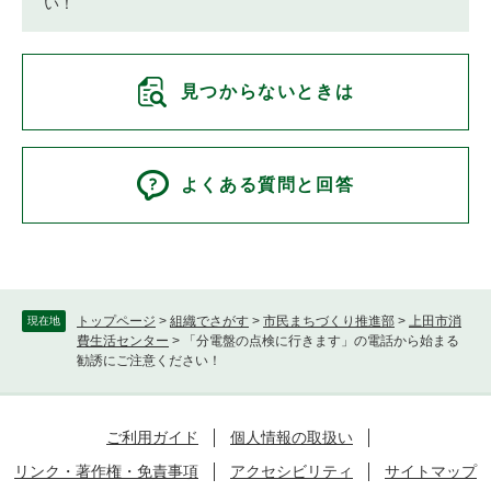
い！
見つからないときは
よくある質問と回答
トップページ
>
組織でさがす
>
市民まちづくり推進部
>
上田市消
現在地
費生活センター
>
「分電盤の点検に行きます」の電話から始まる
勧誘にご注意ください！
ご利用ガイド
個人情報の取扱い
リンク・著作権・免責事項
アクセシビリティ
サイトマップ