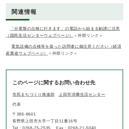
関連情報
「分電盤の点検に行きます」の電話から始まる勧誘に注意
（国民生活センターウェブページ）
＜外部リンク＞
電気設備の点検等を装った訪問者に御注意ください（経済
産業省ウェブページ）
＜外部リンク＞
このページに関するお問い合わせ先
市民まちづくり推進部
上田市消費生活センター
代表
〒386-8601
長野県上田市大手一丁目11番16号
Tel：0268-75-2535
Fax：0268-21-5040