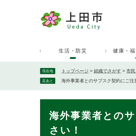
ペ
ー
ジ
キ
の
ー
先
ワ
頭
ー
で
生活・防災
健康・福
ド
す
検
。
索
トップページ
>
組織でさがす
>
市民
現在地
海外事業者とのサブスク契約にご注
足あと
本
文
海外事業者とのサ
さい！