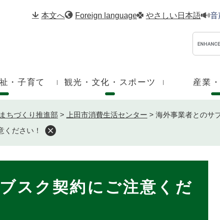
メニューを飛ばして本文へ
本文へ
Foreign language
やさしい日本語
音
祉・子育て
観光・文化・スポーツ
産業
まちづくり推進部
>
上田市消費生活センター
>
海外事業者とのサ
意ください！
ブスク契約にご注意くだ