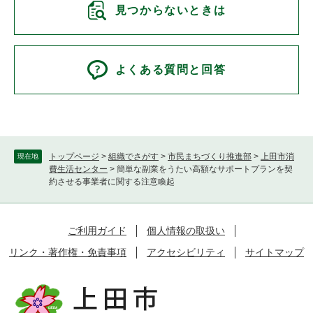
見つからないときは
よくある質問と回答
トップページ
>
組織でさがす
>
市民まちづくり推進部
>
上田市消
現在地
費生活センター
>
簡単な副業をうたい高額なサポートプランを契
約させる事業者に関する注意喚起
ご利用ガイド
個人情報の取扱い
リンク・著作権・免責事項
アクセシビリティ
サイトマップ