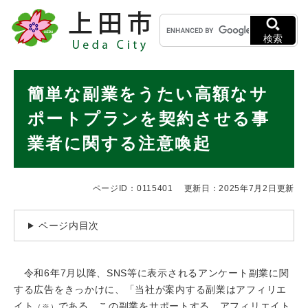
ペ
メニューを飛ばして本文へ
キ
ー
ー
ジ
検索
ワ
の
ー
先
ド
本
頭
簡単な副業をうたい高額なサ
検
で
文
索
す
ポートプランを契約させる事
。
業者に関する注意喚起
ページID：0115401
更新日：2025年7月2日更新
ページ内目次
令和6年7月以降、SNS等に表示されるアンケート副業に関
する広告をきっかけに、「当社が案内する副業はアフィリエ
イト
である。この副業をサポートする。アフィリエイト
（※）