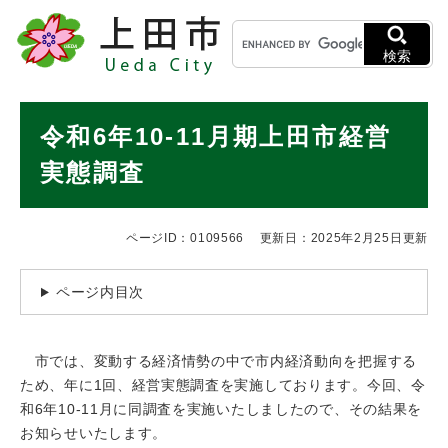
ペ
メニューを飛ばして本文へ
キ
ー
ー
ジ
検索
ワ
の
ー
先
ド
本
頭
令和6年10-11月期上田市経営
検
で
文
索
す
実態調査
。
ページID：0109566
更新日：2025年2月25日更新
ページ内目次
市では、変動する経済情勢の中で市内経済動向を把握する
ため、年に1回、経営実態調査を実施しております。今回、令
和6年10-11月に同調査を実施いたしましたので、その結果を
お知らせいたします。