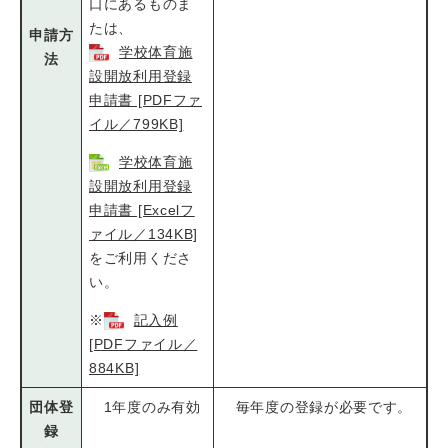
口にあるものま
たは、
申請方
学校体育施
法
設開放利用登録
申請書 [PDFファ
イル／799KB]
学校体育施
設開放利用登録
申請書 [Excelフ
ァイル／134KB]
をご利用くださ
い。
※
記入例
[PDFファイル／
884KB]
団体登
1年度のみ有効
毎年度の登録が必要です。
録