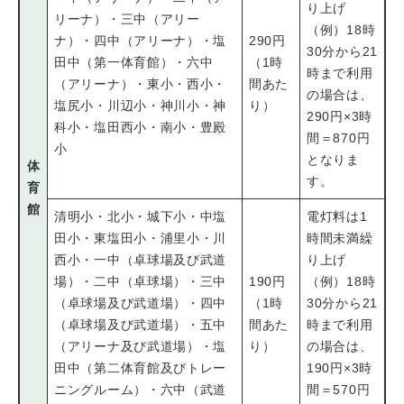
り上げ
リーナ）・三中（アリー
（例）18時
ナ）・四中（アリーナ）・塩
290円
30分から21
田中（第一体育館）・六中
（1時
時まで利用
（アリーナ）・東小・西小・
間あた
の場合は、
塩尻小・川辺小・神川小・神
り）
290円×3時
科小・塩田西小・南小・豊殿
間＝870円
小
となりま
体
す。
育
館
清明小・北小・城下小・中塩
電灯料は1
田小・東塩田小・浦里小・川
時間未満繰
西小・一中（卓球場及び武道
り上げ
場）・二中（卓球場）・三中
190円
（例）18時
（卓球場及び武道場）・四中
（1時
30分から21
（卓球場及び武道場）・五中
間あた
時まで利用
（アリーナ及び武道場）・塩
り）
の場合は、
田中（第二体育館及びトレー
190円×3時
ニングルーム）・六中（武道
間＝570円