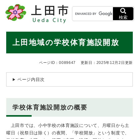
ペ
メニューを飛ばして本文へ
キ
ー
ー
ジ
検索
ワ
の
ー
先
ド
本
頭
上田地域の学校体育施設開放
検
で
文
索
す
。
ページID：0089647
更新日：2025年12月2日更新
ページ内目次
学校体育施設開放の概要
上田市では、小中学校の体育施設について、月曜日から土
曜日（祝祭日は除く）の夜間、「学校開放」という制度で、