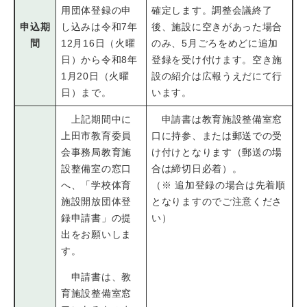
用団体登録の申
確定します。調整会議終了
申込期
し込みは令和7年
後、施設に空きがあった場合
間
12月16日（火曜
のみ、5月ごろをめどに追加
日）から令和8年
登録を受け付けます。空き施
1月20日（火曜
設の紹介は広報うえだにて行
日）まで。
います。
上記期間中に
申請書は教育施設整備室窓
上田市教育委員
口に持参、または郵送での受
会事務局教育施
け付けとなります（郵送の場
設整備室の窓口
合は締切日必着）。
へ、「学校体育
（※ 追加登録の場合は先着順
施設開放団体登
となりますのでご注意くださ
録申請書」の提
い）
出をお願いしま
す。
申請書は、教
育施設整備室窓