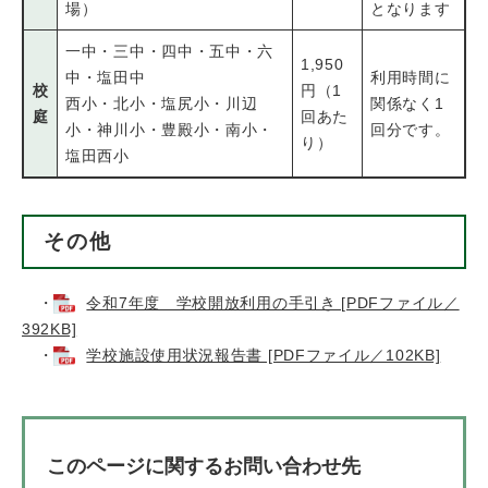
場）
となります
一中・三中・四中・五中・六
1,950
中・塩田中
利用時間に
校
円（1
西小・北小・塩尻小・川辺
関係なく1
庭
回あた
小・神川小・豊殿小・南小・
回分です。
り）
塩田西小
その他
・
令和7年度 学校開放利用の手引き [PDFファイル／
392KB]
・
学校施設使用状況報告書 [PDFファイル／102KB]
このページに関するお問い合わせ先