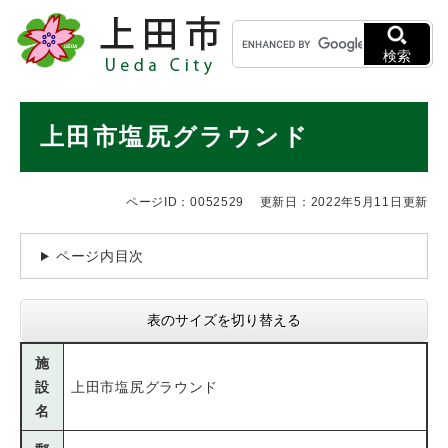
ペ
メニューを飛ばして本文へ
キ
ー
ー
ジ
検索
ワ
の
ー
先
ド
本
頭
上田市塩尻グラウンド
検
で
文
索
す
。
ページID：0052529
更新日：2022年5月11日更新
ページ内目次
表のサイズを切り替える
施
設
上田市塩尻グラウンド
名