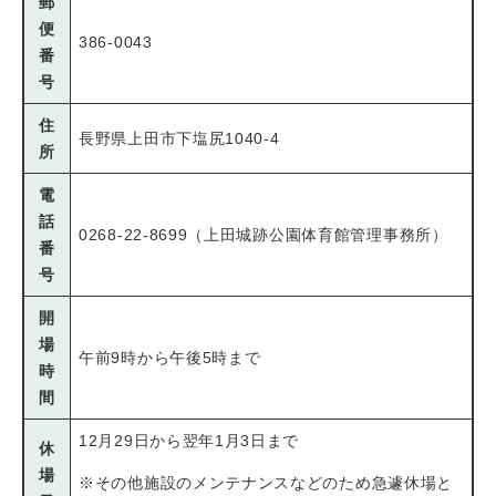
郵
便
386-0043
番
号
住
長野県上田市下塩尻1040-4
所
電
話
0268-22-8699（上田城跡公園体育館管理事務所）
番
号
開
場
午前9時から午後5時まで
時
間
12月29日から翌年1月3日まで
休
場
※その他施設のメンテナンスなどのため急遽休場と