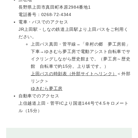
長野県上田市真田町本原2984番地1
電話番号：0268-72-4344
電車・バスでのアクセス
JR上田駅・しなの鉄道上田駅より上田バスをご利用く
ださい。
上田バス真田・菅平線→「幸村の郷 夢工房前」
下車→ゆきむら夢工房で電動アシスト自転車でサ
イクリングしながら歴史館まで。（夢工房～歴史
館 自転車で約15分。上り坂です。）
上田バスの時刻表（外部サイトへリンク）
＜外部
リンク＞
ゆきむら夢工房
自動車でのアクセス
上信越道上田・菅平ICより国道144号で4.5キロメート
ル（15分）