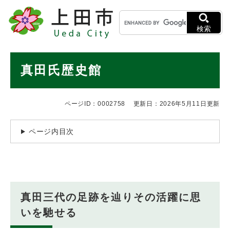
ペ
メニューを飛ばして本文へ
キ
ー
ー
ジ
検索
ワ
の
ー
先
ド
本
頭
真田氏歴史館
検
で
文
索
す
。
ページID：0002758
更新日：2026年5月11日更新
ページ内目次
真田三代の足跡を辿りその活躍に思
いを馳せる