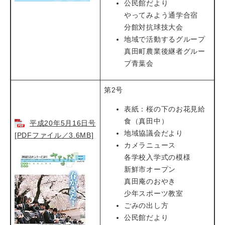
公民館だより
やってみよう通学合宿
分館対抗球技大会
地域で活動するグループ
真田町農業後継者グルー
プ青葉会
第2号
表紙：桜の下のお花見給
食（真田中）
平成20年5月16日号
地域協議会だより
[PDFファイル／3.6MB]
カメラニュース
各学校入学式の模様
新鮮市オープン
真田庵のおやき
少年スポーツ教室
ごみの出し方
公民館だより