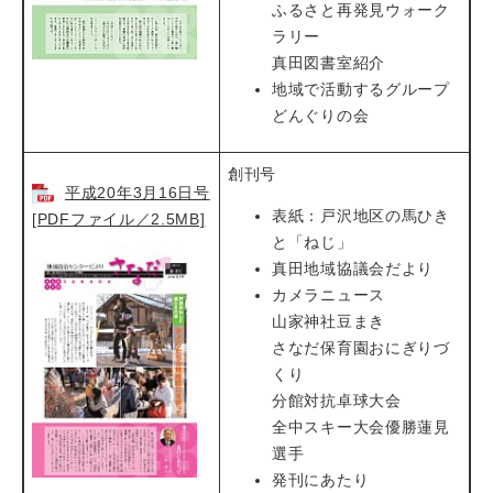
ふるさと再発見ウォーク
ラリー
真田図書室紹介
地域で活動するグループ
どんぐりの会
創刊号
平成20年3月16日号
表紙：戸沢地区の馬ひき
[PDFファイル／2.5MB]
と「ねじ」
真田地域協議会だより
カメラニュース
山家神社豆まき
さなだ保育園おにぎりづ
くり
分館対抗卓球大会
全中スキー大会優勝蓮見
選手
発刊にあたり