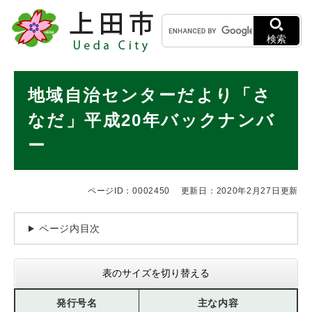
ペ
メニューを飛ばして本文へ
キ
ー
ー
ジ
検索
ワ
の
ー
先
ド
本
頭
地域自治センターだより「さ
検
で
文
索
す
なだ」平成20年バックナンバ
。
ー
ページID：0002450
更新日：2020年2月27日更新
ページ内目次
表のサイズを切り替える
発行号名
主な内容