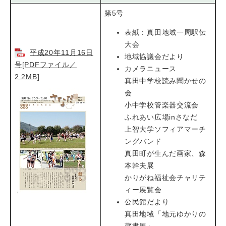
第5号
表紙：真田地域一周駅伝
大会
平成20年11月16日
地域協議会だより
号[PDFファイル／
カメラニュース
2.2MB]
真田中学校読み聞かせの
会
小中学校管楽器交流会
ふれあい広場inさなだ
上智大学ソフィアマーチ
ングバンド
真田町が生んだ画家、森
本幹夫展
かりがね福祉会チャリテ
ィー展覧会
公民館だより
真田地域「地元ゆかりの