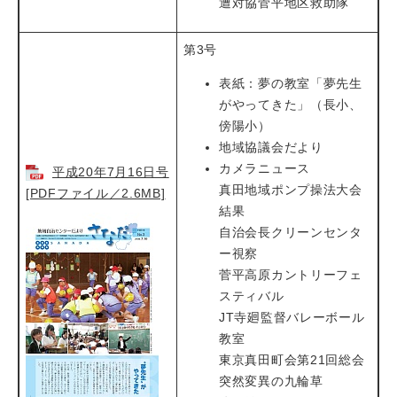
遭対協菅平地区救助隊
第3号
表紙：夢の教室「夢先生
がやってきた」（長小、
傍陽小）
地域協議会だより
カメラニュース
平成20年7月16日号
真田地域ポンプ操法大会
[PDFファイル／2.6MB]
結果
自治会長クリーンセンタ
ー視察
菅平高原カントリーフェ
スティバル
JT寺廻監督バレーボール
教室
東京真田町会第21回総会
突然変異の九輪草