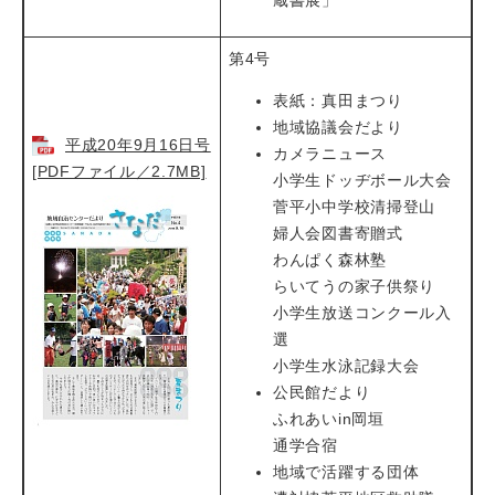
蔵書展」
第4号
表紙：真田まつり
地域協議会だより
平成20年9月16日号
カメラニュース
[PDFファイル／2.7MB]
小学生ドッヂボール大会
菅平小中学校清掃登山
婦人会図書寄贈式
わんぱく森林塾
らいてうの家子供祭り
小学生放送コンクール入
選
小学生水泳記録大会
公民館だより
ふれあいin岡垣
通学合宿
地域で活躍する団体