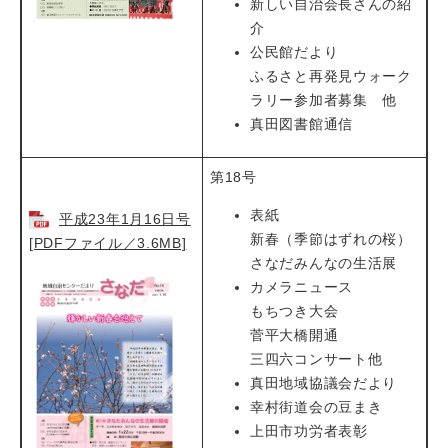
新しい自治会長さんの紹
介
公民館だより
ふるさと再発見ウォーク
ラリー参加者募集 他
真田図書館通信
第18号
表紙
平成23年1月16日号
新春（季節はずれの桜）
[PDFファイル／3.6MB]
さなだみんなの生活展
カメラニュース
もちつき大会
菅平大橋開通
三四六コンサート他
真田地域協議会だより
幸村街道会の豆まき
上田市功労者表彰