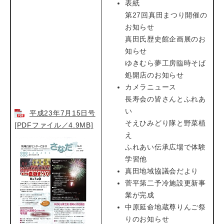
表紙
第27回真田まつり開催の
お知らせ
真田氏歴史館企画展のお
知らせ
ゆきむら夢工房臨時そば
処開店のお知らせ
カメラニュース
長寿会の皆さんとふれあ
い
平成23年7月15日号
そえひみどり隊と野菜植
[PDFファイル／4.9MB]
え
ふれあい伝承広場で体験
学習他
真田地域協議会だより
菅平第二予冷施設更新事
業が完成
中原延命地蔵尊りんご祭
りのお知らせ