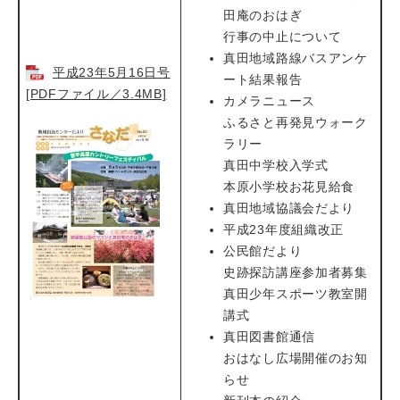
田庵のおはぎ
行事の中止について
真田地域路線バスアンケ
平成23年5月16日号
ート結果報告
[PDFファイル／3.4MB]
カメラニュース
ふるさと再発見ウォーク
ラリー
真田中学校入学式
本原小学校お花見給食
真田地域協議会だより
平成23年度組織改正
公民館だより
史跡探訪講座参加者募集
真田少年スポーツ教室開
講式
真田図書館通信
おはなし広場開催のお知
らせ