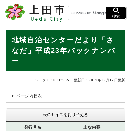
ペ
メニューを飛ばして本文へ
キ
ー
ー
ジ
検索
ワ
の
ー
先
ド
本
頭
地域自治センターだより「さ
検
で
文
索
す
なだ」平成23年バックナンバ
。
ー
ページID：0002585
更新日：2019年12月12日更新
ページ内目次
表のサイズを切り替える
発行号名
主な内容