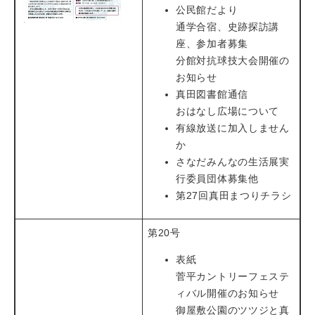
公民館だより
通学合宿、史跡探訪講
座、参加者募集
分館対抗球技大会開催の
お知らせ
真田図書館通信
おはなし広場について
有線放送に加入しません
か
さなだみんなの生活展実
行委員団体募集他
第27回真田まつりチラシ
第20号
表紙
菅平カントリーフェステ
ィバル開催のお知らせ
御屋敷公園のツツジと真