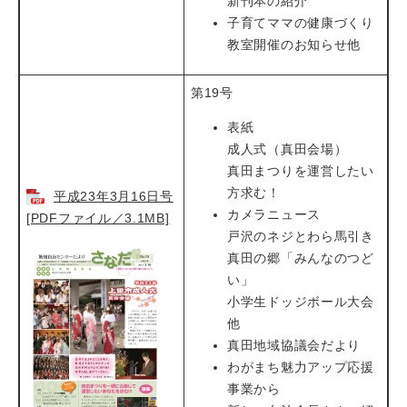
新刊本の紹介
子育てママの健康づくり
教室開催のお知らせ他
第19号
表紙
成人式（真田会場）
真田まつりを運営したい
方求む！
平成23年3月16日号
カメラニュース
[PDFファイル／3.1MB]
戸沢のネジとわら馬引き
真田の郷「みんなのつど
い」
小学生ドッジボール大会
他
真田地域協議会だより
わがまち魅力アップ応援
事業から