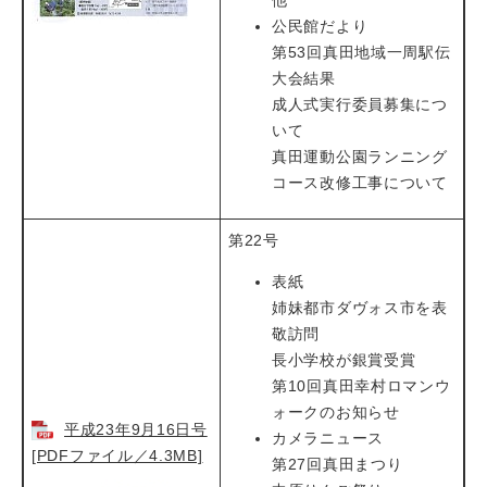
他
公民館だより
第53回真田地域一周駅伝
大会結果
成人式実行委員募集につ
いて
真田運動公園ランニング
コース改修工事について
第22号
表紙
姉妹都市ダヴォス市を表
敬訪問
長小学校が銀賞受賞
第10回真田幸村ロマンウ
ォークのお知らせ
平成23年9月16日号
カメラニュース
[PDFファイル／4.3MB]
第27回真田まつり