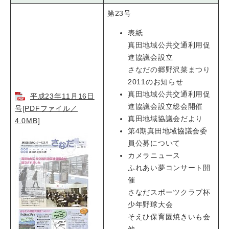
第23号
表紙
真田地域公共交通利用促
進協議会設立
さなだの郷野沢菜まつり
2011のお知らせ
真田地域公共交通利用促
平成23年11月16日
進協議会設立総会開催
号[PDFファイル／
真田地域協議会だより
4.0MB]
第4期真田地域協議会委
員公募について
カメラニュース
ふれあい夢コンサート開
催
さなだスポーツクラブ杯
少年野球大会
そえひ保育園焼きいも会