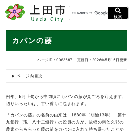
ペ
メニューを飛ばして本文へ
キ
ー
ー
ジ
検索
ワ
の
ー
先
ド
本
頭
カバンの藤
検
で
文
索
す
。
ページID：0083687
更新日：2026年5月15日更新
ページ内目次
例年、5月上旬から中旬頃にカバンの藤が見ごろを迎えます。
辺りいったいは、甘い香りに包まれます。
「カバンの藤」の名前の由来は、1880年（明治13年）、第十
九銀行（現：八十二銀行）の役員の方が、故郷の南佐久郡の
農家からもらった藤の苗をカバンに入れて持ち帰ったことか