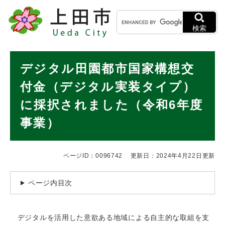
ペ
メニューを飛ばして本文へ
キ
ー
ー
ジ
検索
ワ
の
ー
先
ド
本
頭
デジタル田園都市国家構想交
検
で
文
索
す
付金（デジタル実装タイプ）
。
に採択されました（令和6年度
事業）
ページID：0096742
更新日：2024年4月22日更新
ページ内目次
デジタルを活用した意欲ある地域による自主的な取組を支