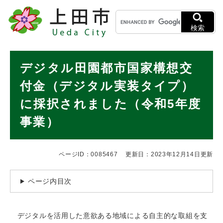
ペ
メニューを飛ばして本文へ
キ
ー
ー
ジ
検索
ワ
の
ー
先
ド
本
頭
デジタル田園都市国家構想交
検
で
文
索
す
付金（デジタル実装タイプ）
。
に採択されました（令和5年度
事業）
ページID：0085467
更新日：2023年12月14日更新
ページ内目次
デジタルを活用した意欲ある地域による自主的な取組を支