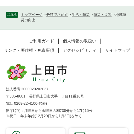
トップページ
>
分類でさがす
>
生活・防災
>
防災・災害
>
地域防
現在地
災力向上
ご利用ガイド
個人情報の取扱い
リンク・著作権・免責事項
アクセシビリティ
サイトマップ
法人番号:2000020202037
〒386-8601 長野県上田市大手一丁目11番16号
電話 0268-22-4100(代表)
開庁時間：月曜日から金曜日の8時30分から17時15分
※祝日・年末年始(12月29日から1月3日)を除く