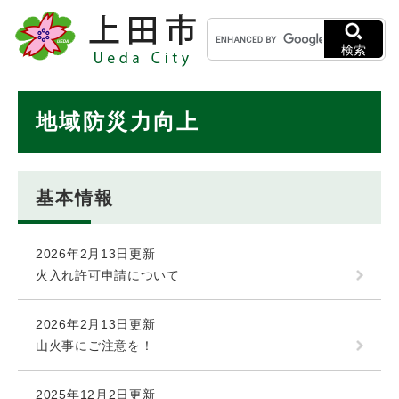
ペ
メニューを飛ばして本文へ
キ
ー
ー
ジ
検索
ワ
の
ー
先
ド
本
頭
地域防災力向上
検
で
文
索
す
。
基本情報
2026年2月13日更新
火入れ許可申請について
2026年2月13日更新
山火事にご注意を！
2025年12月2日更新