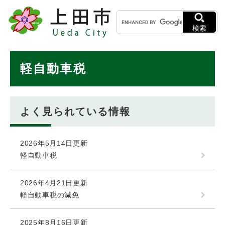
ペ
メニューを飛ばして本文へ
キ
ー
ー
ジ
検索
ワ
の
ー
先
ド
本
頭
軽自動車税
検
で
文
索
す
。
よく見られている情報
2026年5月14日更新
軽自動車税
2026年4月21日更新
軽自動車税の減免
2025年8月16日更新