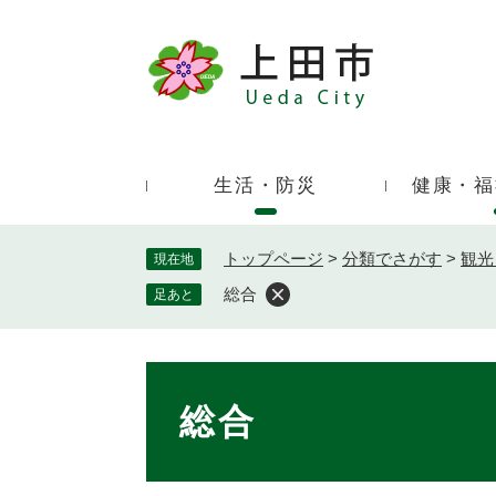
ペ
ー
ジ
キ
の
ー
先
ワ
頭
ー
で
生活・防災
健康・福
ド
す
検
。
索
トップページ
>
分類でさがす
>
観光
現在地
総合
足あと
本
文
総合