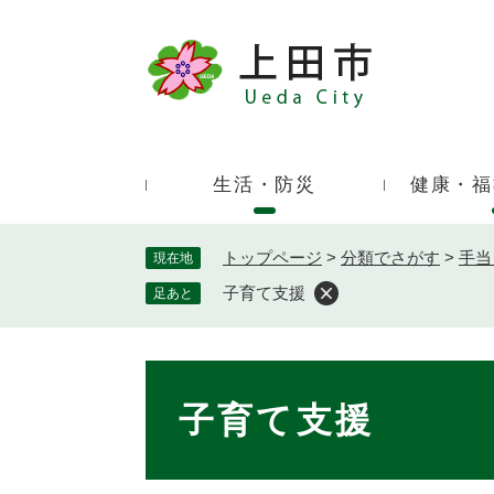
ペ
ー
ジ
キ
の
ー
先
ワ
頭
ー
で
生活・防災
健康・福
ド
す
検
。
索
トップページ
>
分類でさがす
>
手当
現在地
子育て支援
足あと
本
文
子育て支援