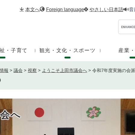
メニューを飛ばして本文へ
本文へ
Foreign language
やさしい日本語
音
祉・子育て
観光・文化・スポーツ
産業
情報
>
議会
>
視察
>
ようこそ上田市議会へ
>
令和7年度実施の会
会へ