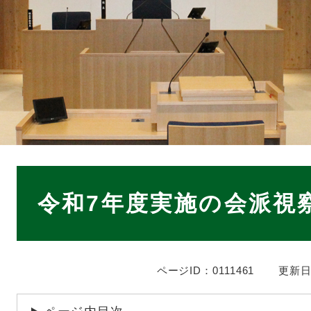
本
文
令和7年度実施の会派視
ページID：0111461
更新日