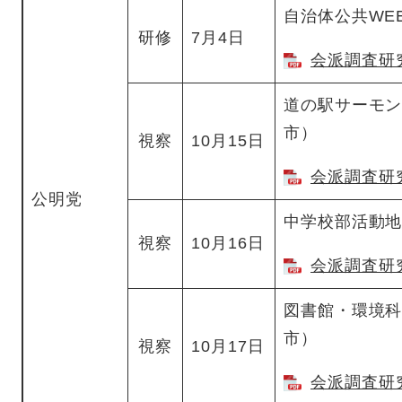
自治体公共WEE
研修
7月4日
会派調査研究
道の駅サーモ
市）
視察
10月15日
会派調査研究
公明党
中学校部活動
視察
10月16日
会派調査研究
図書館・環境
市）
視察
10月17日
会派調査研究