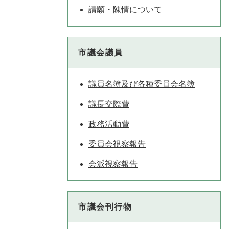
請願・陳情について
市議会議員
議員名簿及び各種委員会名簿
議長交際費
政務活動費
委員会視察報告
会派視察報告
市議会刊行物