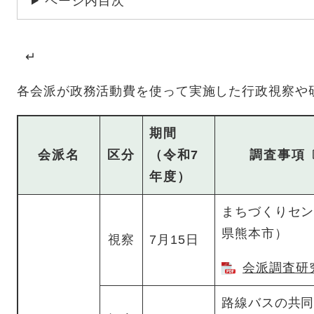
ページ内目次
↵
各会派が政務活動費を使って実施した行政視察や
期間
会派名
区分
（令和7
調査事項
年度）
まちづくりセ
県熊本市）
視察
7月15日
会派調査研究
路線バスの共