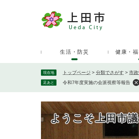
ペ
ー
ジ
キ
の
ー
先
ワ
頭
ー
で
生活・防災
健康・福
ド
す
検
。
索
トップページ
>
分類でさがす
>
市政
現在地
令和7年度実施の会派視察等報告
足あと
ようこそ上田市議