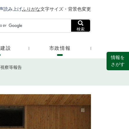
声読み上げ
ふりがな
文字サイズ・背景色変更
検索
・建設
市政情報
情報を
さがす
派視察等報告