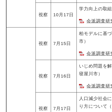
学力向上の取
視察
10月17日
会派調査研究
柏モデルに基
市）
視察
7月15日
会派調査研究
いじめ問題を
寝屋川市）
視察
7月16日
会派調査研究
人口減少社会
り方について
視察
7月17日