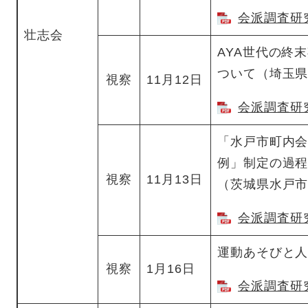
会派調査研究
壮志会
AYA世代の終
ついて（埼玉
視察
11月12日
会派調査研究
「水戸市町内
例」制定の過
視察
11月13日
（茨城県水戸
会派調査研究
運動あそびと
視察
1月16日
会派調査研究