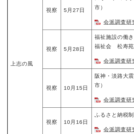
市）
視察
5月27日
会派調査研究
福祉施設の働
福祉会 松寿
視察
5月28日
会派調査研究
上志の風
阪神・淡路大
市）
視察
10月15日
会派調査研究
ふるさと納税
視察
10月16日
会派調査研究