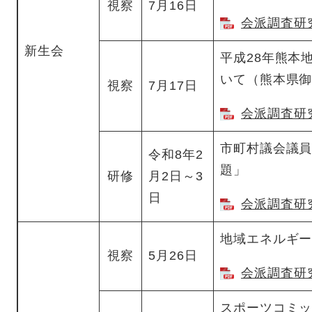
視察
7月16日
会派調査研究
新生会
平成28年熊本
いて（熊本県
視察
7月17日
会派調査研究
市町村議会議
令和8年2
題」
研修
月2日～3
日
会派調査研究
地域エネルギ
視察
5月26日
会派調査研究
スポーツコミ